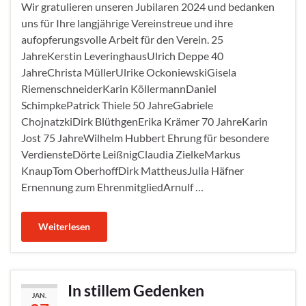
Wir gratulieren unseren Jubilaren 2024 und bedanken
uns für Ihre langjährige Vereinstreue und ihre
aufopferungsvolle Arbeit für den Verein. 25
JahreKerstin LeveringhausUlrich Deppe 40
JahreChrista MüllerUlrike OckoniewskiGisela
RiemenschneiderKarin KöllermannDaniel
SchimpkePatrick Thiele 50 JahreGabriele
ChojnatzkiDirk BlüthgenErika Krämer 70 JahreKarin
Jost 75 JahreWilhelm Hubbert Ehrung für besondere
VerdiensteDörte LeißnigClaudia ZielkeMarkus
KnaupTom OberhoffDirk MattheusJulia Häfner
Ernennung zum EhrenmitgliedArnulf …
Weiterlesen
In stillem Gedenken
JAN.