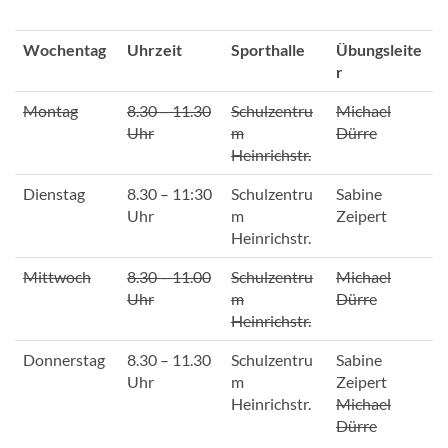
Wochentag
Uhrzeit
Sporthalle
Übungsleite
r
Montag
8.30 – 11.30
Schulzentru
Michael
Uhr
m
Dürre
Heinrichstr.
Dienstag
8.30 – 11:30
Schulzentru
Sabine
Uhr
m
Zeipert
Heinrichstr.
Mittwoch
8.30 – 11.00
Schulzentru
Michael
Uhr
m
Dürre
Heinrichstr.
Donnerstag
8.30 – 11.30
Schulzentru
Sabine
Uhr
m
Zeipert
Heinrichstr.
Michael
Dürre